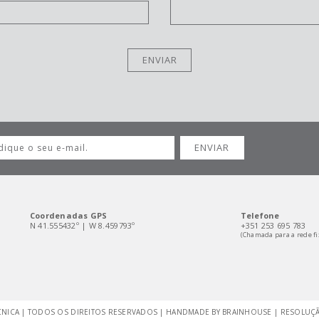
Coordenadas GPS
Telefone
N 41.555432º | W 8.459793º
+351 253 695 783
(Chamada para a rede fi
CNICA | TODOS OS DIREITOS RESERVADOS | HANDMADE BY
BRAINHOUSE
|
RESOLUÇÃO